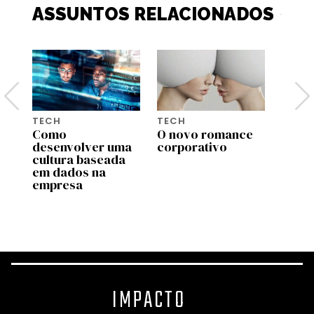
ASSUNTOS RELACIONADOS
TECH
TECH
TECH
Como
O novo romance
Segu
desenvolver uma
corporativo
ciber
cultura baseada
deve
em dados na
como
empresa
princ
profi
futur
IMPACTO