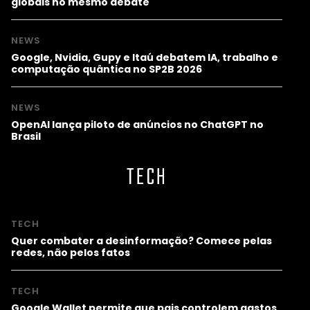
globais no mesmo debate
NEWS
Google, Nvidia, Gupy e Itaú debatem IA, trabalho e
computação quântica no SP2B 2026
NEWS
OpenAI lança piloto de anúncios no ChatGPT no
Brasil
TECH
TECH
Quer combater a desinformação? Comece pelas
redes, não pelos fatos
TECH
Google Wallet permite que pais controlem gastos