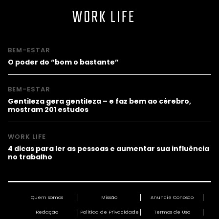
WORK LIFE
BEM-ESTAR
O poder do “bom o bastante”
BEM-ESTAR
Gentileza gera gentileza – e faz bem ao cérebro,
mostram 201 estudos
WORK LIFE
4 dicas para ler as pessoas e aumentar sua influência
no trabalho
Quem somos
Missão
Anuncie Conosco
Redação
Política de Privacidade
Termos de Uso