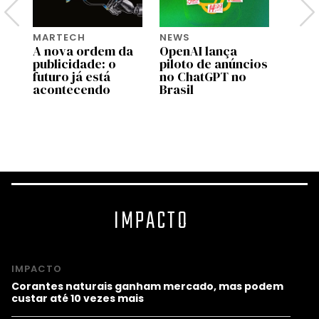
MARTECH
NEWS
TECH
A nova ordem da
OpenAI lança
Cada 
publicidade: o
piloto de anúncios
uma 
o
futuro já está
no ChatGPT no
acontecendo
Brasil
o
IMPACTO
IMPACTO
Corantes naturais ganham mercado, mas podem
custar até 10 vezes mais