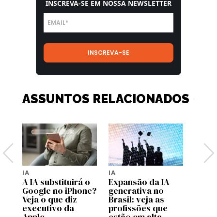
INSCREVA-SE EM NOSSA NEWSLETTER
ASSUNTOS RELACIONADOS
IA
IA
IA
de
A IA substituirá o
Expansão da IA
Afinal
Google no iPhone?
generativa no
ganh
Veja o que diz
Brasil: veja as
traba
executivo da
profissões que
Apple
estão em alta