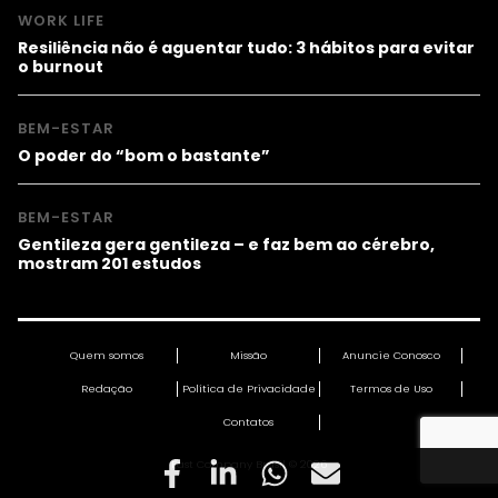
WORK LIFE
Resiliência não é aguentar tudo: 3 hábitos para evitar
o burnout
BEM-ESTAR
O poder do “bom o bastante”
BEM-ESTAR
Gentileza gera gentileza – e faz bem ao cérebro,
mostram 201 estudos
Quem somos
Missão
Anuncie Conosco
Redação
Política de Privacidade
Termos de Uso
Contatos
Fast Company Brasil © 2026