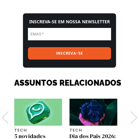
INSCREVA-SE EM NOSSA NEWSLETTER
ASSUNTOS RELACIONADOS
TECH
TECH
TECH
5 novidades
Dia dos Pais 2026:
Gala