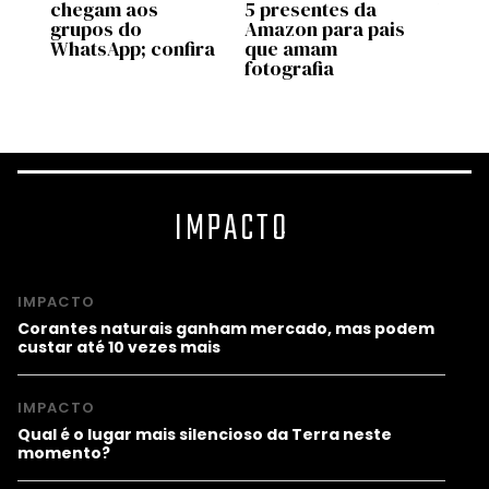
chegam aos
5 presentes da
Ultra
grupos do
Amazon para pais
chega
WhatsApp; confira
que amam
veja 
nd
fotografia
novi
IMPACTO
IMPACTO
Corantes naturais ganham mercado, mas podem
custar até 10 vezes mais
IMPACTO
Qual é o lugar mais silencioso da Terra neste
momento?