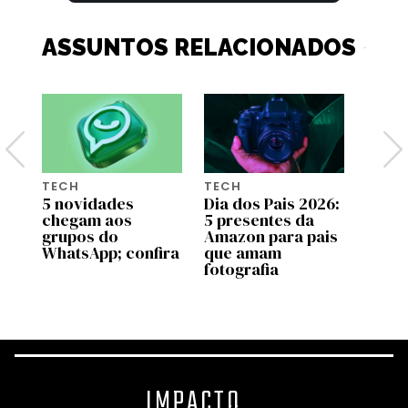
ASSUNTOS RELACIONADOS
TECH
TECH
TECH
5 novidades
Dia dos Pais 2026:
Gala
chegam aos
5 presentes da
Ultra
grupos do
Amazon para pais
chega
WhatsApp; confira
que amam
veja 
nd
fotografia
novi
IMPACTO