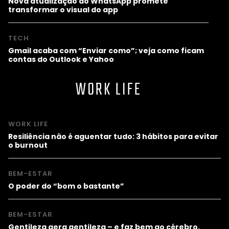
Nova atualização do WhatsApp promete
transformar o visual do app
TECH
Gmail acaba com “Enviar como”; veja como ficam
contas do Outlook e Yahoo
WORK LIFE
WORK LIFE
Resiliência não é aguentar tudo: 3 hábitos para evitar
o burnout
BEM-ESTAR
O poder do “bom o bastante”
BEM-ESTAR
Gentileza gera gentileza – e faz bem ao cérebro,