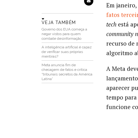
Em janeiro,
fatos
tercei
VEJA TAMBÉM
tech
está ap
Governo dos EUA começa a
community n
negar vistos para quem
combate desinformação
recurso de
A inteligência artificial é capaz
algoritmo a
de verificar suas próprias
mentiras?
Meta anuncia fim de
A Meta deve
checagem de fatos e crítica
“tribunais secretos da América
lançamento 
Latina”
aparecer pu
tempo para 
funcione c