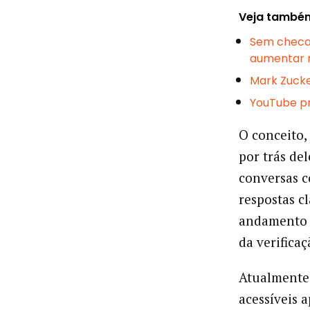
Veja també
Sem checag
aumentar n
Mark Zucker
YouTube pr
O conceito,
por trás de
conversas c
respostas c
andamento d
da verificaç
Atualmente,
acessíveis 