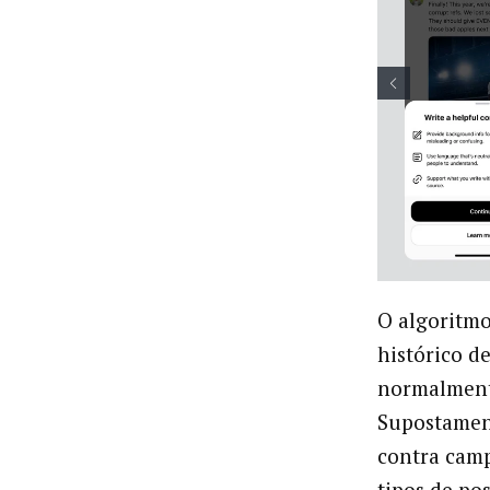
O algoritmo
histórico d
normalmente
Supostament
contra cam
tipos de po