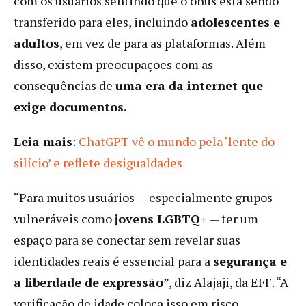
com os usuários sentindo que o ônus está sendo
transferido para eles, incluindo
adolescentes e
adultos
, em vez de para as plataformas. Além
disso, existem preocupações com as
consequências de
uma era da internet que
exige documentos.
Leia mais
:
ChatGPT vê o mundo pela ‘lente do
silício’ e reflete desigualdades
“Para muitos usuários — especialmente grupos
vulneráveis ​​como
jovens LGBTQ+
— ter um
espaço para se conectar sem revelar suas
identidades reais é essencial para a
segurança e
a liberdade de expressão
”, diz Alajaji, da EFF. “A
verificação de idade coloca isso em risco,