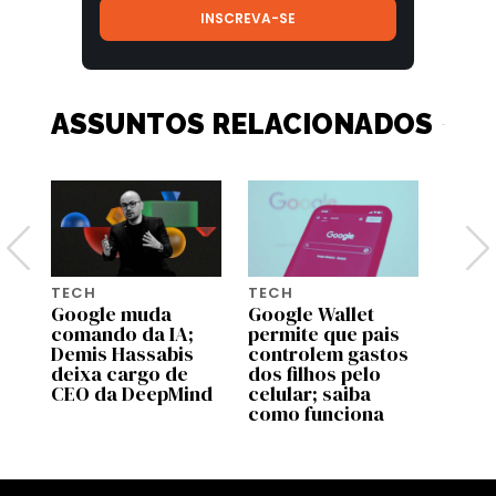
ASSUNTOS RELACIONADOS
TECH
TECH
TECH
Google muda
Google Wallet
Dia d
comando da IA;
permite que pais
5 pre
Demis Hassabis
controlem gastos
Amazo
deixa cargo de
dos filhos pelo
que 
CEO da DeepMind
celular; saiba
fotog
como funciona