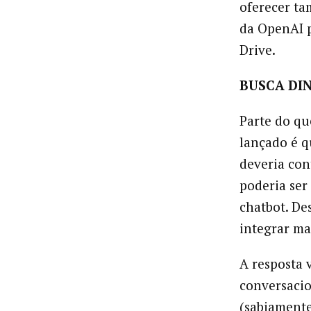
oferecer ta
da OpenAI p
Drive.
BUSCA DI
Parte do qu
lançado é q
deveria co
poderia ser
chatbot. De
integrar ma
A resposta 
conversacio
(sabiamente