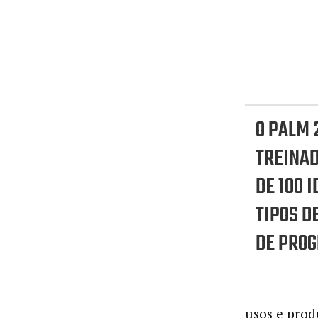
O PALM 2
TREINAD
DE 100 I
TIPOS D
DE PRO
usos e prod