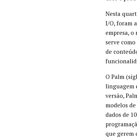
Nesta quart
I/O, foram 
empresa, o
serve como 
de conteúdo
funcionalid
O Palm (sig
linguagem d
versão, Pal
modelos de 
dados de 10
programação
que gerem 