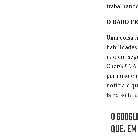
trabalhando
O BARD FI
Uma coisa i
habilidades
não consegu
ChatGPT. A 
para uso em
notícia é qu
Bard só fala
O GOOGL
QUE, EM