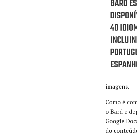
BARD E
DISPONÍ
40 IDIO
INCLUIN
PORTUG
ESPANH
imagens.
Como é com
o Bard e de
Google Docs
do conteúdo