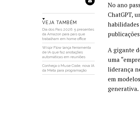
No ano pas
ChatGPT, um
VEJA TAMBÉM
habilidades
Dia dos Pais 2026: 5 presentes
publicações
da Amazon para pais que
trabalham em home office
Wispr Flow lança ferramenta
A gigante d
de IA que faz anotações
automáticas em reuniões
uma “empres
Conheça o Muse Code, nova IA
liderança n
da Meta para programação
em modelos 
generativa.