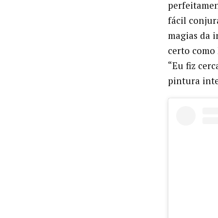
perfeitamen
fácil conju
magias da in
certo como 
“Eu fiz cer
pintura int