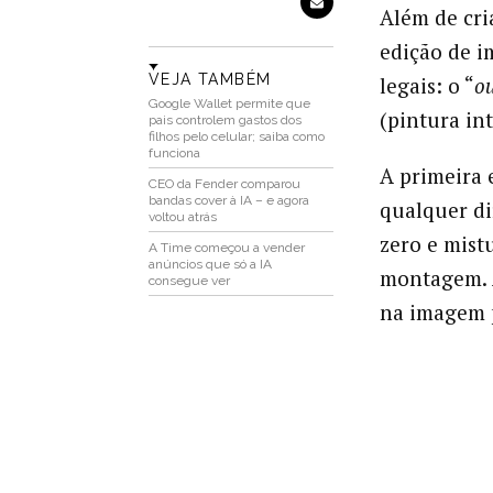
Além de cri
edição de 
VEJA TAMBÉM
legais: o “
ou
Google Wallet permite que
(pintura in
pais controlem gastos dos
filhos pelo celular; saiba como
funciona
A primeira
CEO da Fender comparou
bandas cover à IA – e agora
qualquer di
voltou atrás
zero e mist
A Time começou a vender
anúncios que só a IA
montagem. A
consegue ver
na imagem p