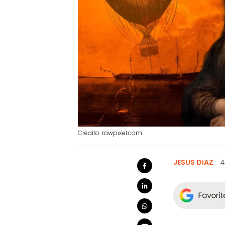
Crédito: rawpixel.com
JESUS DIAZ
4