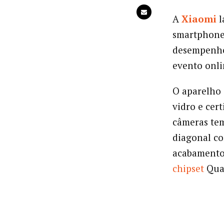
A
Xiaomi
l
smartphone
desempenho 
evento onli
O aparelho 
vidro e cer
câmeras tem
diagonal co
acabamento 
chipset
Qual