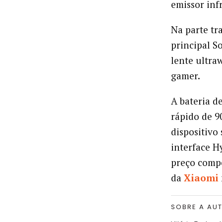
emissor inf
Na parte tr
principal S
lente ultra
gamer.
A bateria d
rápido de 9
dispositivo
interface H
preço compe
da
Xiaomi
SOBRE A AU