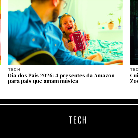
TECH
TE
Dia dos Pais 2026: 4 presentes da Amazon
Cui
para pais que amam música
Zo
TECH