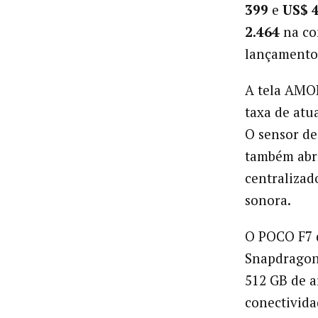
399
e
US$ 
2.464
na co
lançamento 
A tela AMOL
taxa de atua
O sensor de 
também ab
centralizad
sonora.
O POCO F7 
Snapdragon 
512 GB de a
conectivida