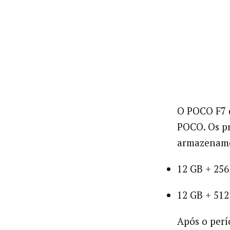
O POCO F7 d
POCO. Os pr
armazenam
12 GB + 25
12 GB + 51
Após o perí