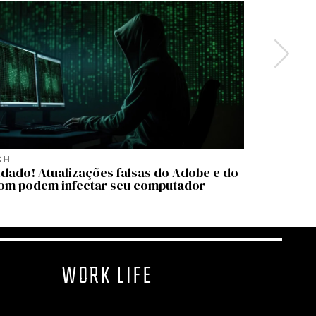
CH
TECH
dado! Atualizações falsas do Adobe e do
Wrinkles:
om podem infectar seu computador
passado 
WORK LIFE