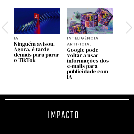
IA
INTELIGÊNCIA
TECH
Ninguém avisou.
O app
ARTIFICIAL
s:
Agora, é tarde
trans
Google pode
ção
demais para parar
dado
voltar a usar
o TikTok
em u
informações dos
diári
e-mails para
publicidade com
IA
IMPACTO