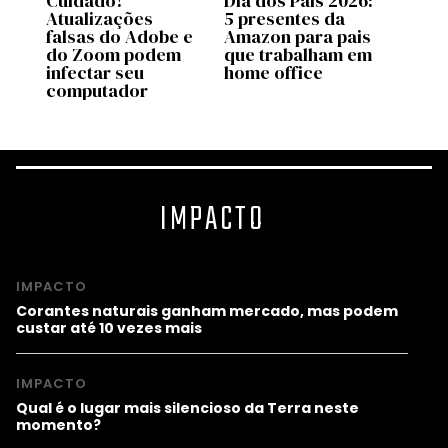
26:
Cuidado!
Dia dos Pais 2026:
A bol
Atualizações
5 presentes da
influ
is
falsas do Adobe e
Amazon para pais
final
ca
do Zoom podem
que trabalham em
esto
infectar seu
home office
computador
IMPACTO
IMPACTO
Corantes naturais ganham mercado, mas podem
custar até 10 vezes mais
IMPACTO
Qual é o lugar mais silencioso da Terra neste
momento?