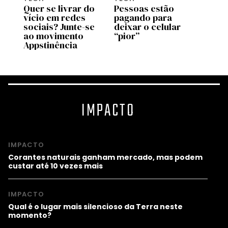
r
Quer se livrar do
Pessoas estão
O cel
vício em redes
pagando para
para 
ha
sociais? Junte-se
deixar o celular
usar 
ng
ao movimento
“pior”
Appstinência
IMPACTO
IMPACTO
Corantes naturais ganham mercado, mas podem
custar até 10 vezes mais
IMPACTO
Qual é o lugar mais silencioso da Terra neste
momento?