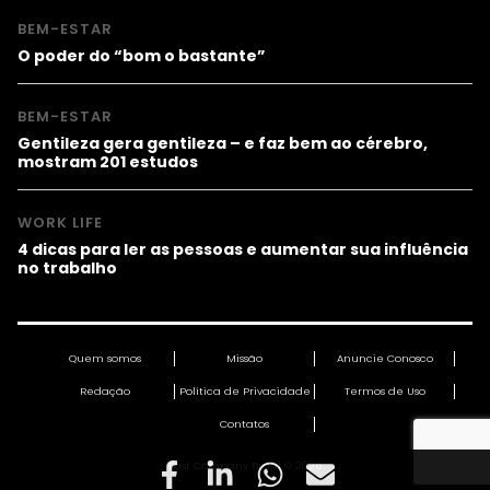
BEM-ESTAR
O poder do “bom o bastante”
BEM-ESTAR
Gentileza gera gentileza – e faz bem ao cérebro,
mostram 201 estudos
WORK LIFE
4 dicas para ler as pessoas e aumentar sua influência
no trabalho
Quem somos
Missão
Anuncie Conosco
Redação
Política de Privacidade
Termos de Uso
Contatos
Fast Company Brasil © 2026