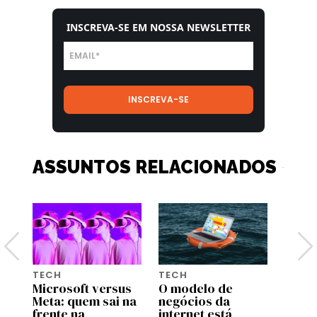
INSCREVA-SE EM NOSSA NEWSLETTER
ASSUNTOS RELACIONADOS
TECH
TECH
5 PE
dos
Microsoft versus
O modelo de
5 per
Meta: quem sai na
negócios da
Matth
frente na
internet está
CEO d