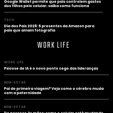
Google Wallet permite que pais controlem gastos
dos filhos pelo celular; saiba como funciona
TECH
Dia dos Pais 2026: 5 presentes da Amazon para
pais que amam fotografia
WORK LIFE
WORK LIFE
Psicose de IA é o novo ponto cego das lideranças
BEM-ESTAR
Pai de primeira viagem? Veja como o cérebro muda
com a paternidade
BEM-ESTAR
Do pescoço às mãos: como o celular está mudando