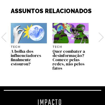
ASSUNTOS RELACIONADOS
TECH
TECH
TECH
26:
A bolha dos
Quer combater a
Googl
influenciadores
desinformação?
permi
is
finalmente
Comece pelas
contr
em
estourou?
redes, não pelos
dos f
fatos
celul
como
IMPACTO