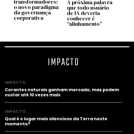
transformadores:
arqui
A próxima palavra
o novo paradigma
intel
que todo usuário
da governança
de IA deveria
corporativa
conhecer é
“alinhamento”
IMPACTO
IMPACTO
Corantes naturais ganham mercado, mas podem
custar até 10 vezes mais
IMPACTO
Qual é o lugar mais silencioso da Terra neste
momento?