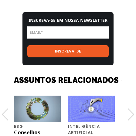
INSCREVA-SE EM NOSSA NEWSLETTER
ASSUNTOS RELACIONADOS
ESG
INTELIGÊNCIA
WORK 
m
Conselhos
Da bu
ARTIFICIAL