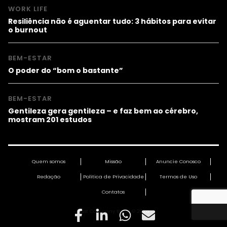
WORK LIFE
Resiliência não é aguentar tudo: 3 hábitos para evitar
o burnout
BEM-ESTAR
O poder do “bom o bastante”
BEM-ESTAR
Gentileza gera gentileza – e faz bem ao cérebro,
mostram 201 estudos
Quem somos
Missão
Anuncie Conosco
Redação
Política de Privacidade
Termos de Uso
Contatos
Fast Company Brasil © 2026