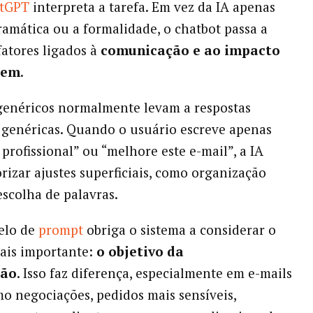
tGPT
interpreta a tarefa. Em vez da IA apenas
gramática ou a formalidade, o chatbot passa a
fatores ligados à
comunicação e ao impacto
gem
.
enéricos normalmente levam a respostas
genéricas. Quando o usuário escreve apenas
profissional” ou “melhore este e-mail”, a IA
orizar ajustes superficiais, como organização
escolha de palavras.
elo de
prompt
obriga o sistema a considerar o
ais importante:
o objetivo da
ção
. Isso faz diferença, especialmente em e-mails
omo negociações, pedidos mais sensíveis,