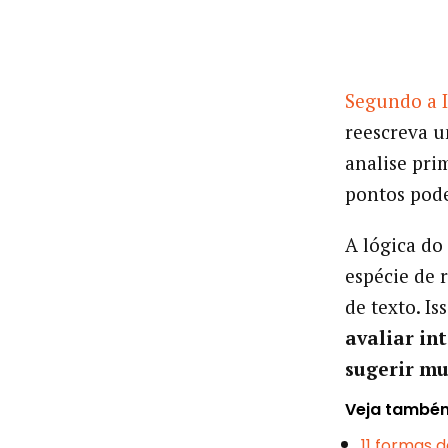
Segundo a 
reescreva u
analise pri
pontos pode
A lógica do
espécie de 
de texto. I
avaliar in
sugerir m
Veja també
11 formas d