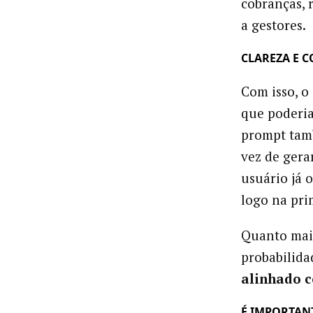
cobranças, 
a gestores.
CLAREZA E 
Com isso, o
que poderia
prompt tamb
vez de gera
usuário já o
logo na pri
Quanto mais
probabilid
alinhado c
É IMPORTAN