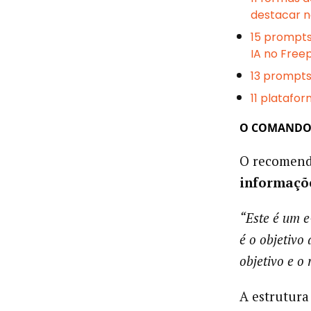
destacar 
15 prompts
IA no Freep
13 prompts
11 platafor
O COMANDO 
O recomend
informaçõe
“Este é um e
é o objetivo 
objetivo e o
A estrutur