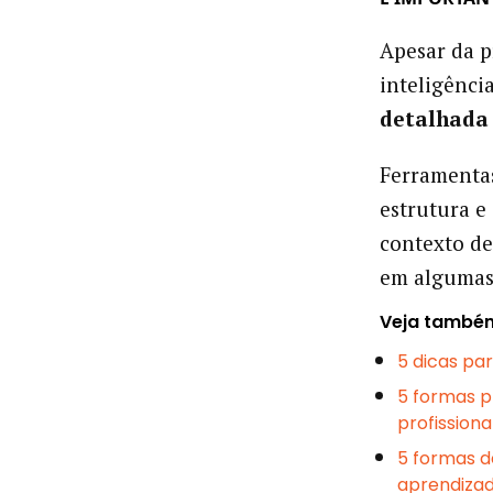
Apesar da p
inteligência
detalhada 
Ferramenta
estrutura e
contexto de
em algumas 
Veja també
5 dicas pa
5 formas p
profissiona
5 formas d
aprendiza