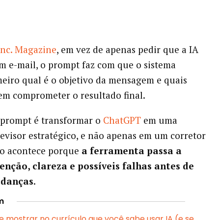
Inc. Magazine
, em vez de apenas pedir que a IA
m e-mail, o prompt faz com que o sistema
meiro qual é o objetivo da mensagem e quais
m comprometer o resultado final.
 prompt é transformar o
ChatGPT
em uma
revisor estratégico, e não apenas em um corretor
sso acontece porque
a ferramenta passa a
tenção, clareza e possíveis falhas antes de
udanças
.
m
e mostrar no currículo que você sabe usar IA (e se