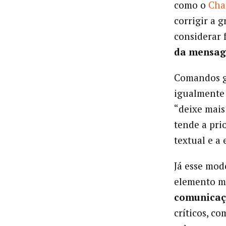
como o
Cha
corrigir a 
considerar 
da mensa
Comandos g
igualmente 
“deixe mais 
tende a pri
textual e a 
Já esse mod
elemento m
comunica
críticos, c