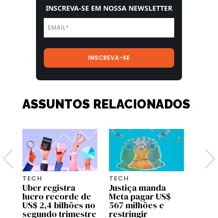
INSCREVA-SE EM NOSSA NEWSLETTER
ASSUNTOS RELACIONADOS
TECH
TECH
TECH
on:
Uber registra
Justiça manda
Disne
o
lucro recorde de
Meta pagar US$
lança
r.
US$ 2,4 bilhões no
567 milhões e
gratu
segundo trimestre
restringir
ampli