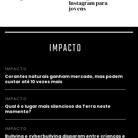
Instagram para
no st
jovens
IMPACTO
IMPACTO
Corantes naturais ganham mercado, mas podem
custar até 10 vezes mais
IMPACTO
Qual é o lugar mais silencioso da Terra neste
momento?
IMPACTO
Bullying e cyberbullying disparam entre crianças e