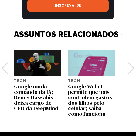
ASSUNTOS RELACIONADOS
TECH
TECH
TECH
Google muda
Google Wallet
Dia d
comando da IA;
permite que pais
5 pre
Demis Hassabis
controlem gastos
Amazo
deixa cargo de
dos filhos pelo
que 
CEO da DeepMind
celular; saiba
fotog
como funciona