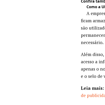
Confira tam
Como a U
A empres
ficam arma
são utiliza
permanecem
necessário.
Além disso,
acesso a in
apenas o no
e o selo de 
Leia mais:
de publicid