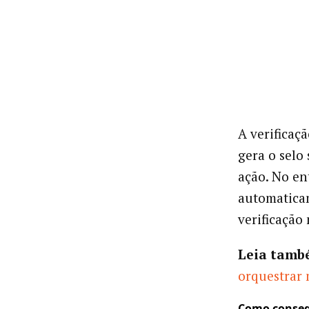
A verificaç
gera o selo
ação. No en
automaticam
verificaçã
Leia tamb
orquestrar 
Como consegu