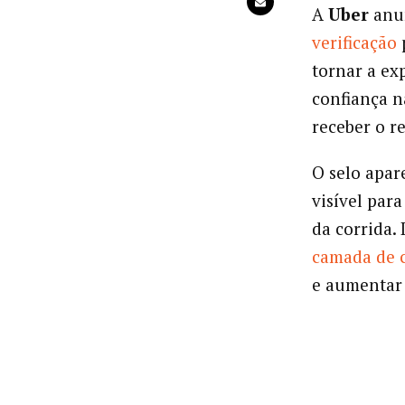
A
Uber
anu
verificação
p
tornar a exp
confiança n
receber o r
O selo apar
visível par
da corrida.
camada de 
e aumentar 