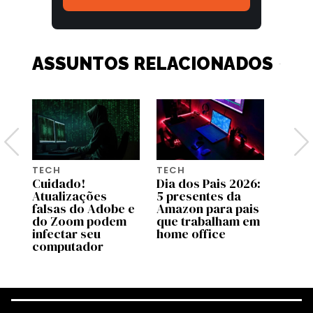
ASSUNTOS RELACIONADOS
TECH
TECH
TECH
26:
Cuidado!
Dia dos Pais 2026:
A bol
Atualizações
5 presentes da
influ
is
falsas do Adobe e
Amazon para pais
final
ca
do Zoom podem
que trabalham em
esto
infectar seu
home office
computador