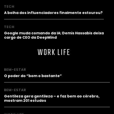
TECH
A bolha dos influenciadores finalmente estourou?
TECH
Google muda comando da IA; Demis Hassabis deixa
cargo de CEO da DeepMind
WORK LIFE
BEM-ESTAR
O poder do “bom o bastante”
BEM-ESTAR
Gentileza gera gentileza – e faz bem ao cérebro,
mostram 201 estudos