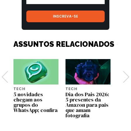
ASSUNTOS RELACIONADOS
TECH
TECH
TECH
5 novidades
Dia dos Pais 2026:
Gala
chegam aos
5 presentes da
Ultra
grupos do
Amazon para pais
chega
WhatsApp; confira
que amam
veja 
nd
fotografia
novi