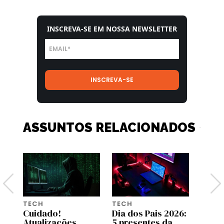
INSCREVA-SE EM NOSSA NEWSLETTER
ASSUNTOS RELACIONADOS
TECH
TECH
TECH
26:
Cuidado!
Dia dos Pais 2026:
A bol
Atualizações
5 presentes da
influ