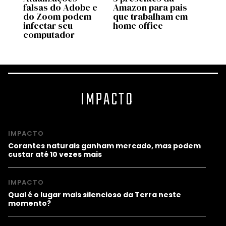
is
falsas do Adobe e
Amazon para pais
final
ca
do Zoom podem
que trabalham em
esto
infectar seu
home office
computador
IMPACTO
IMPACTO
Corantes naturais ganham mercado, mas podem
custar até 10 vezes mais
IMPACTO
Qual é o lugar mais silencioso da Terra neste
momento?