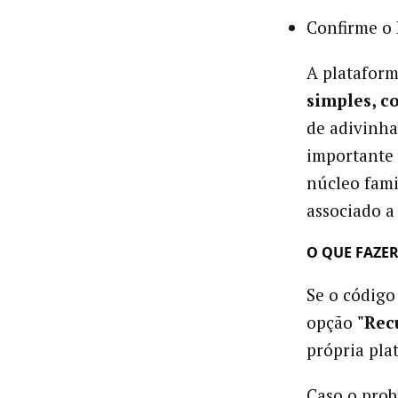
Confirme o 
A platafor
simples, c
de adivinha
importante
núcleo fami
associado a
O QUE FAZER
Se o código
opção
"Rec
própria pla
Caso o prob