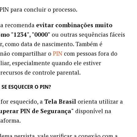
PIN para concluir o processo.
ma recomenda
evitar combinações muito
omo "1234", "0000"
ou outras sequências fáceis
r, como data de nascimento. Também é
 não compartilhar o
PIN
com pessoas fora do
liar, especialmente quando ele estiver
 recursos de controle parental.
 SE ESQUECER O PIN?
 for esquecido, a
Tela Brasil
orienta utilizar a
uperar PIN de Segurança"
disponível na
taforma.
lema persista, vale verificar a conexão com a