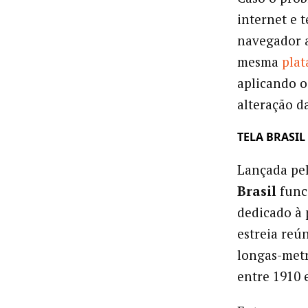
internet e 
navegador a
mesma
pla
aplicando o
alteração d
TELA BRASIL
Lançada pel
Brasil
func
dedicado à 
estreia reú
longas-metr
entre 1910 