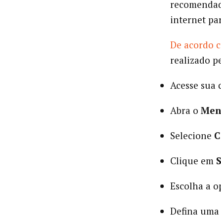
recomendad
internet pa
De acordo c
realizado p
Acesse sua 
Abra o
Men
Selecione
C
Clique em
Escolha a 
Defina uma