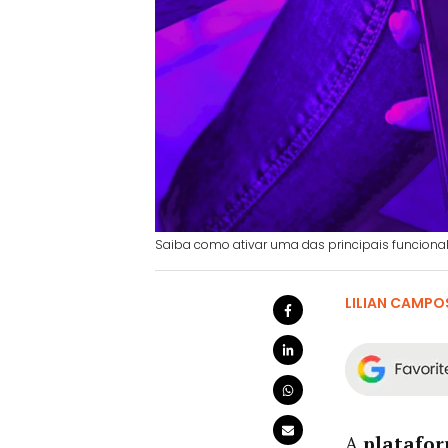
Saiba como ativar uma das principais funcionali
LILIAN CAMPO
A
platafor