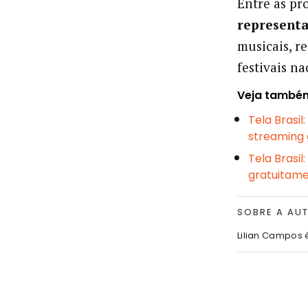
Entre as pr
representa
musicais, r
festivais na
Veja també
Tela Brasil
streaming 
Tela Brasi
gratuitam
SOBRE A AU
Lilian Campos 