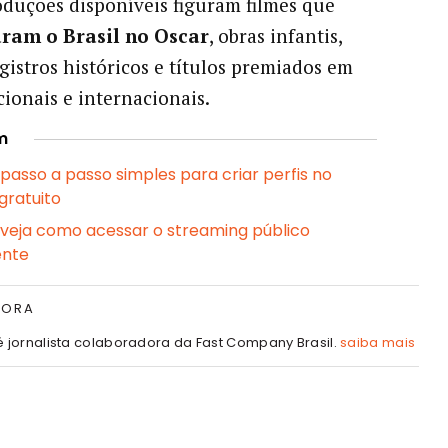
oduções disponíveis figuram filmes que
ram o Brasil no Oscar
, obras infantis,
egistros históricos e títulos premiados em
cionais e internacionais.
m
: passo a passo simples para criar perfis no
gratuito
l: veja como acessar o streaming público
ente
TORA
é jornalista colaboradora da Fast Company Brasil.
saiba mais