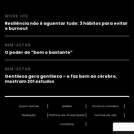
WORK LIFE
Resiliência não é aguentar tudo: 3 hábitos para evitar
o burnout
BEM-ESTAR
O poder do “bom o bastante”
BEM-ESTAR
Gentileza gera gentileza – e faz bem ao cérebro,
mostram 201 estudos
Quem somos
Missão
Anuncie Conosco
Redação
Política de Privacidade
Termos de Uso
Contatos