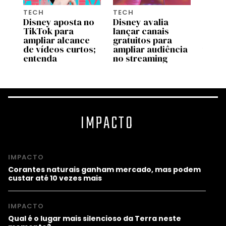
TECH
TECH
TECH
Disney aposta no
Disney avalia
Nova 
de
TikTok para
lançar canais
do W
 no
ampliar alcance
gratuitos para
prom
tre
de vídeos curtos;
ampliar audiência
trans
entenda
no streaming
visua
IMPACTO
IMPACTO
Corantes naturais ganham mercado, mas podem
custar até 10 vezes mais
IMPACTO
Qual é o lugar mais silencioso da Terra neste