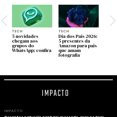
TECH
TECH
TECH
5 novidades
Dia dos Pais 2026:
Gala
chegam aos
5 presentes da
Ultra
grupos do
Amazon para pais
chega
WhatsApp; confira
que amam
veja 
nd
fotografia
novi
IMPACTO
IMPACTO