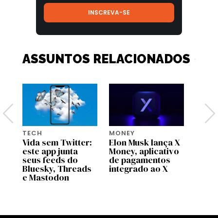
ASSUNTOS RELACIONADOS
TECH
MONEY
TECH
Vida sem Twitter:
Elon Musk lança X
X mud
este app junta
Money, aplicativo
ente
seus feeds do
de pagamentos
isso 
n
Bluesky, Threads
integrado ao X
seu f
e Mastodon