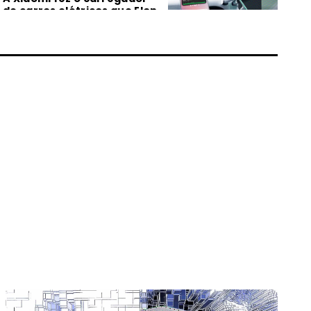
de carros elétricos que Elon
Musk prometeu em 2014