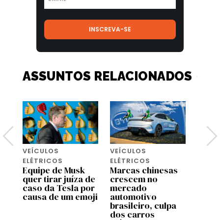
ASSUNTOS RELACIONADOS
VEÍCULOS
VEÍCULOS
VEÍC
ELÉTRICOS
ELÉTRICOS
ELÉTR
Equipe de Musk
Marcas chinesas
A Xia
ça
quer tirar juíza de
crescem no
carr
caso da Tesla por
mercado
carro
a
causa de um emoji
automotivo
que E
brasileiro, culpa
prom
dos carros