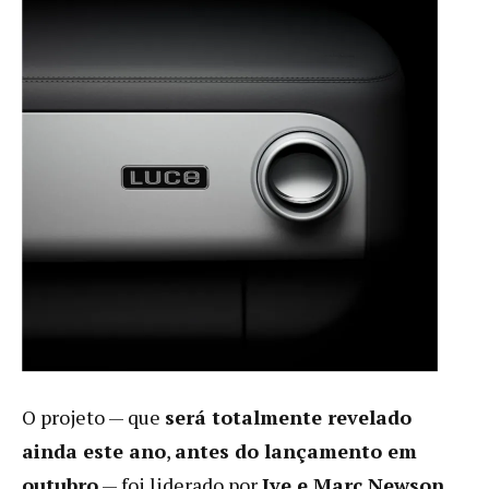
O projeto — que
será totalmente revelado
ainda este ano
,
antes do lançamento em
outubro
— foi liderado por
Ive e Marc Newson
,