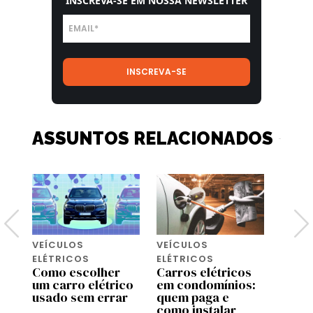
INSCREVA-SE EM NOSSA NEWSLETTER
ASSUNTOS RELACIONADOS
VEÍCULOS
VEÍCULOS
VEÍC
ELÉTRICOS
ELÉTRICOS
ELÉTR
Como escolher
Carros elétricos
Cyber
i
um carro elétrico
em condomínios:
lugar
usado sem errar
quem paga e
milit
as
como instalar
a dec