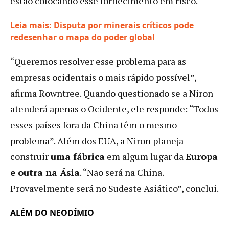
estão colocando esse fornecimento em risco.
Leia mais: Disputa por minerais críticos pode
:
redesenhar o mapa do poder global
Ímãs
“Queremos resolver esse problema para as
sem
terras
empresas ocidentais o mais rápido possível”,
raras?
afirma Rowntree. Quando questionado se a Niron
Empresa
atenderá apenas o Ocidente, ele responde: “Todos
dos
EUA
esses países fora da China têm o mesmo
tenta
problema”. Além dos EUA, a Niron planeja
quebrar
construir
uma fábrica
em algum lugar da
Europa
dependência
e outra na Ásia
. “Não será na China.
da
China
Provavelmente será no Sudeste Asiático”, conclui.
ALÉM DO NEODÍMIO