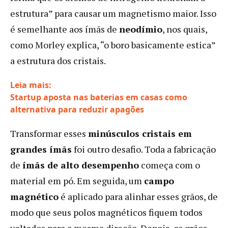
estrutura” para causar um magnetismo maior. Isso
é semelhante aos ímãs de
neodímio
, nos quais,
como Morley explica, “o boro basicamente estica”
a estrutura dos cristais.
Leia mais:
Startup aposta nas baterias em casas como
:
alternativa para reduzir apagões
Ímãs
Transformar esses
minúsculos cristais em
sem
terras
grandes ímãs
foi outro desafio. Toda a fabricação
raras?
de
ímãs de alto desempenho
começa com o
Empresa
material em pó. Em seguida, um
campo
dos
EUA
magnético
é aplicado para alinhar esses grãos, de
tenta
modo que seus polos magnéticos fiquem todos
quebrar
voltados para a mesma direção. Depois, os grãos