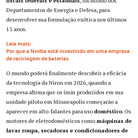
fiscais federais e estaduais
, incluindo dos
Departamentos de Energia e Defesa, para
desenvolver sua formulação exótica nos últimos
15 anos.
Leia mais:
Por que a Nvidia está investindo em uma empresa
:
de reciclagem de baterias
Ímãs
O mundo poderá finalmente descobrir a eficácia
sem
terras
da tecnologia da Niron em 2026, quando a
raras?
empresa afirma que os ímãs produzidos em sua
Empresa
unidade piloto em Minneapolis começarão a
dos
EUA
aparecer em alto-falantes para uso
doméstico
. Os
tenta
motores de eletrodomésticos como
máquinas de
quebrar
lavar roupa, secadoras e condicionadores de
dependência