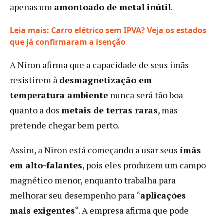
apenas um
amontoado de metal inútil
.
Leia mais: Carro elétrico sem IPVA? Veja os estados
:
que já confirmaram a isenção
Ímãs
A Niron afirma que a capacidade de seus ímãs
sem
terras
resistirem à
desmagnetização em
raras?
temperatura ambiente
nunca será tão boa
Empresa
quanto a dos
metais de terras raras
, mas
dos
EUA
pretende chegar bem perto.
tenta
quebrar
Assim, a Niron está começando a usar seus
ímãs
dependência
em alto-falantes
, pois eles produzem um campo
da
magnético menor, enquanto trabalha para
China
melhorar seu desempenho para “
aplicações
mais exigentes
“. A empresa afirma que pode