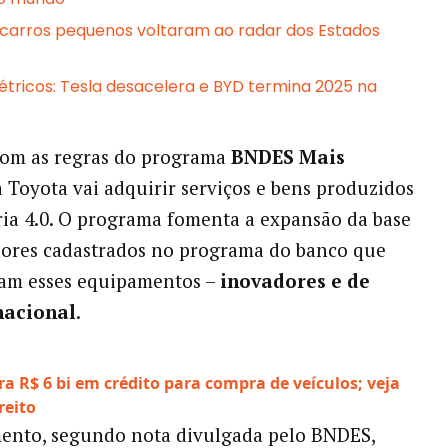
 carros pequenos voltaram ao radar dos Estados
létricos: Tesla desacelera e BYD termina 2025 na
com as regras do programa
BNDES Mais
 a Toyota vai adquirir serviços e bens produzidos
ria 4.0. O programa fomenta a expansão da base
dores cadastrados no programa do banco que
zam esses equipamentos –
inovadores e de
nacional
.
ra R$ 6 bi em crédito para compra de veículos; veja
:
reito
Toyota
mento, segundo nota divulgada pelo BNDES,