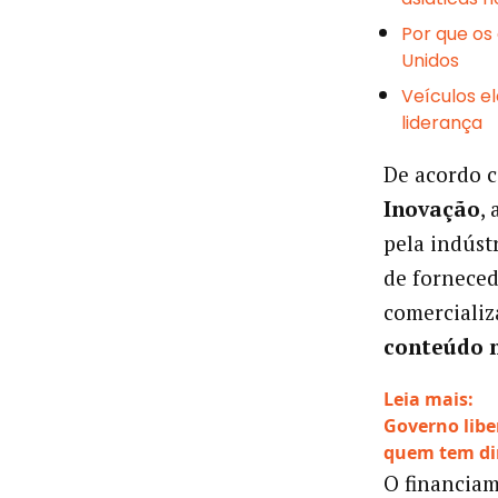
Por que os
Unidos
Veículos e
liderança
De acordo 
Inovação
,
pela indúst
de fornece
comerciali
conteúdo 
Leia mais:
Governo libe
quem tem di
O financia