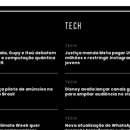
TECH
TECH
idia, Gupy e Itaú debatem
Justiça manda Meta pagar U
ho e computação quântica
milhões e restringir Instagr
26
jovens
TECH
a piloto de anúncios no
Disney avalia lançar canais g
 Brasil
para ampliar audiência no s
TECH
Climate Week quer
Nova atualização do WhatsA