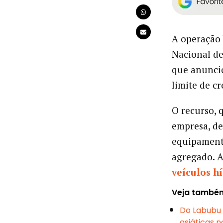
A operação 
Nacional d
que anuncio
limite de c
O recurso, 
empresa, de
equipamento
agregado. A
veículos h
Veja també
Do Labubu 
asiáticas 