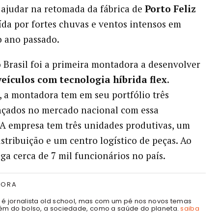
recebe
ajudar na retomada da fábrica de
Porto Feliz
R$
uída por fortes chuvas e ventos intensos em
500
 ano passado.
milhões
do
BNDES
 Brasil foi a primeira montadora a desenvolver
para
veículos com tecnologia híbrida flex
.
acelerar
 a montadora tem em seu portfólio três
projetos
nçados no mercado nacional com essa
de
veículos
 A empresa tem três unidades produtivas, um
híbridos
istribuição e um centro logístico de peças. Ao
flex
ga cerca de 7 mil funcionários no país.
TORA
é jornalista old school, mas com um pé nos novos temas
ém do bolso, a sociedade, como a saúde do planeta.
saiba