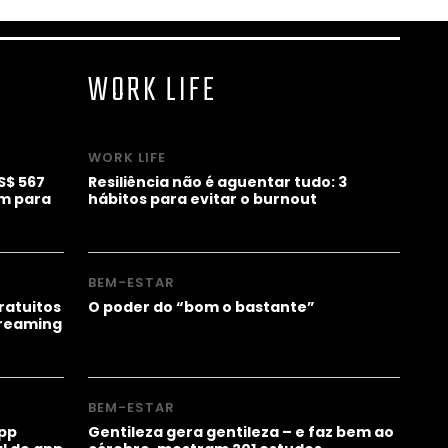
WORK LIFE
WORK LIFE
S$ 567
Resiliência não é aguentar tudo: 3
am para
hábitos para evitar o burnout
BEM-ESTAR
ratuitos
O poder do “bom o bastante”
treaming
BEM-ESTAR
pp
Gentileza gera gentileza – e faz bem ao