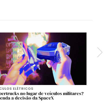
ÍCULOS ELÉTRICOS
VEÍCULOS
ertrucks no lugar de veículos militares?
Marcas c
tenda a decisão da SpaceX
automotiv
elétricos