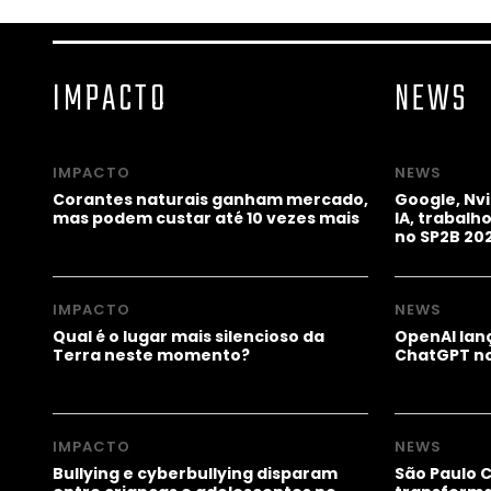
IMPACTO
NEWS
IMPACTO
NEWS
Corantes naturais ganham mercado,
Google, Nv
mas podem custar até 10 vezes mais
IA, trabal
no SP2B 20
IMPACTO
NEWS
Qual é o lugar mais silencioso da
OpenAI lanç
Terra neste momento?
ChatGPT no
IMPACTO
NEWS
Bullying e cyberbullying disparam
São Paulo 