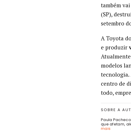
também vai 
(SP), destr
setembro do
A Toyota do
e produzir
Atualmente,
modelos la
tecnologia.
centro de d
todo, empre
SOBRE A AU
Paula Pacheco 
que afetam, al
mais