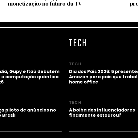
monetização no futuro da TV
pr
TECH
TECH
idia, Gupy e Itaú debatem
Dia dos Pais 2026: 5 presente
ho e computação quântica
Amazon para pais que trab
26
home office
TECH
a piloto de anúncios no
A bolha dos influenciadores
 Brasil
finalmente estourou?