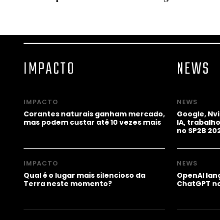
IMPACTO
NEWS
IMPACTO
NEWS
Corantes naturais ganham mercado,
Google, Nv
mas podem custar até 10 vezes mais
IA, trabal
no SP2B 20
IMPACTO
NEWS
Qual é o lugar mais silencioso da
OpenAI lanç
Terra neste momento?
ChatGPT no