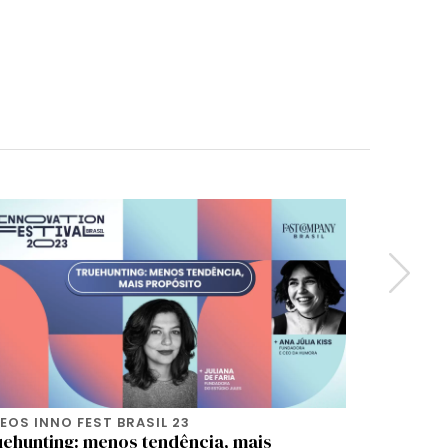
EOS INNO FEST BRASIL 23
VIDEOS IN
uehunting: menos tendência, mais
Inovação