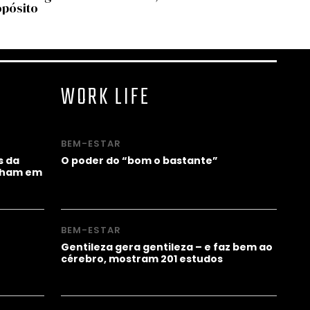
opósito
Comum, a
WORK LIFE
BEM-ESTAR
s da
O poder do “bom o bastante”
alham em
BEM-ESTAR
Gentileza gera gentileza – e faz bem ao
cérebro, mostram 201 estudos