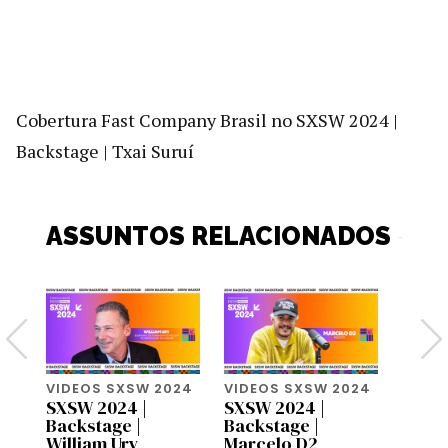
Cobertura Fast Company Brasil no SXSW 2024 |
Backstage | Txai Suruí
ASSUNTOS RELACIONADOS
24
VIDEOS SXSW 2024
VIDEOS SXSW 2024
VIDEO
SXSW 2024 |
SXSW 2024 |
SXSW 
Backstage |
Backstage |
Backs
William Ury
Marcelo D2
Steph