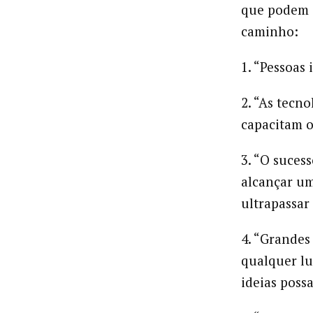
que podem i
caminho:
1. “Pessoas 
2. “As tecn
capacitam o
3. “O suces
alcançar um
ultrapassar 
4. “Grandes
qualquer lu
ideias possa