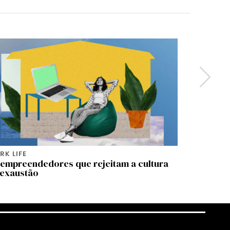
K LIFE
WORK LIFE
 empreendedores que rejeitam a cultura
Resiliênc
 exaustão
para evit