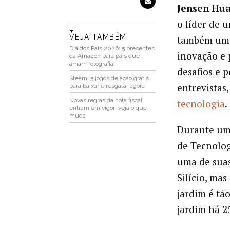
Jensen Hu
o líder de 
VEJA TAMBÉM
também uma 
Dia dos Pais 2026: 5 presentes
inovação e 
da Amazon para pais que
amam fotografia
desafios e 
Steam: 5 jogos de ação grátis
entrevistas
para baixar e resgatar agora
Novas regras da nota fiscal
tecnologia
.
entram em vigor; veja o que
muda
Durante uma
de Tecnolog
uma de suas
Silício, mas
jardim é tã
jardim há 2