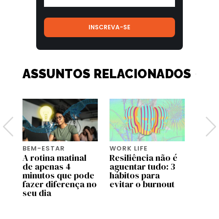
ASSUNTOS RELACIONADOS
BEM-ESTAR
WORK LIFE
BEM-
A rotina matinal
Resiliência não é
O po
or
de apenas 4
aguentar tudo: 3
o bas
minutos que pode
hábitos para
fazer diferença no
evitar o burnout
seu dia