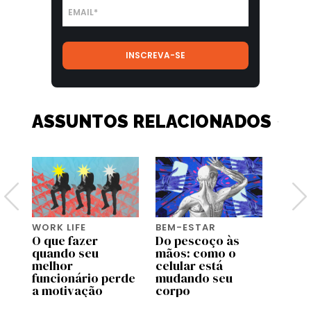
ASSUNTOS RELACIONADOS
WORK LIFE
BEM-ESTAR
WORK 
O que fazer
Do pescoço às
Os
quando seu
mãos: como o
empr
melhor
celular está
que r
úde
funcionário perde
mudando seu
cultu
a motivação
corpo
exau