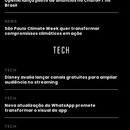
OpenAI lança piloto de anúncios no ChatGPT no
Brasil
NEWS
São Paulo Climate Week quer transformar
compromissos climáticos em ação
TECH
TECH
Disney avalia lançar canais gratuitos para ampliar
audiência no streaming
TECH
Nova atualização do WhatsApp promete
transformar o visual do app
TECH