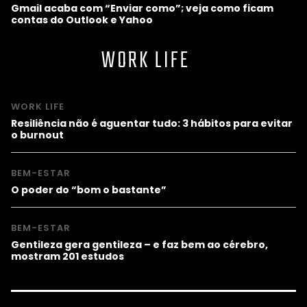
Gmail acaba com “Enviar como”; veja como ficam
contas do Outlook e Yahoo
WORK LIFE
WORK LIFE
Resiliência não é aguentar tudo: 3 hábitos para evitar
o burnout
BEM-ESTAR
O poder do “bom o bastante”
BEM-ESTAR
Gentileza gera gentileza – e faz bem ao cérebro,
mostram 201 estudos