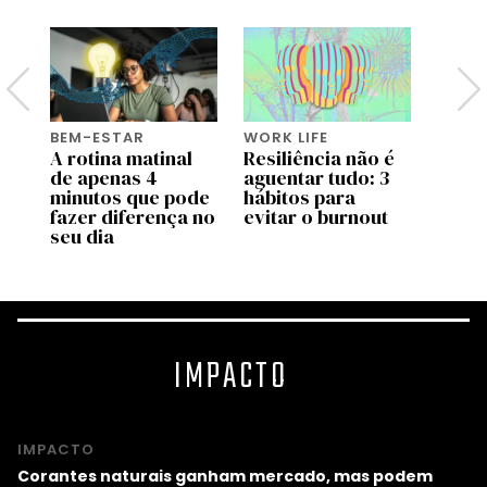
BEM-ESTAR
WORK LIFE
BEM-
A rotina matinal
Resiliência não é
O po
or
de apenas 4
aguentar tudo: 3
o bas
minutos que pode
hábitos para
fazer diferença no
evitar o burnout
seu dia
IMPACTO
IMPACTO
Corantes naturais ganham mercado, mas podem