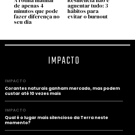
A rotina matinal
Resiliência não é
O po
or
de apenas 4
aguentar tudo: 3
o bas
minutos que pode
hábitos para
fazer diferença no
evitar o burnout
seu dia
IMPACTO
IMPACTO
Corantes naturais ganham mercado, mas podem
custar até 10 vezes mais
IMPACTO
Qual é o lugar mais silencioso da Terra neste
momento?