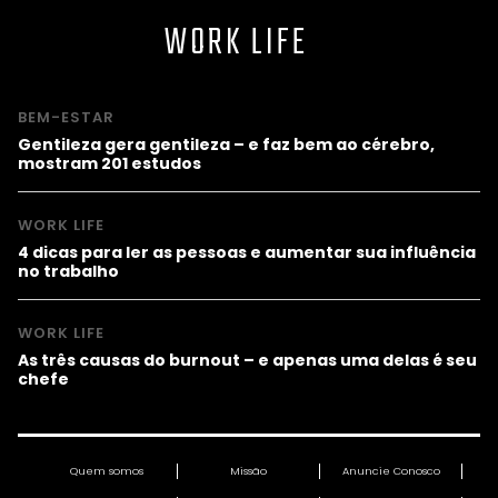
WORK LIFE
BEM-ESTAR
Gentileza gera gentileza – e faz bem ao cérebro,
mostram 201 estudos
WORK LIFE
4 dicas para ler as pessoas e aumentar sua influência
no trabalho
WORK LIFE
As três causas do burnout – e apenas uma delas é seu
chefe
Quem somos
Missão
Anuncie Conosco