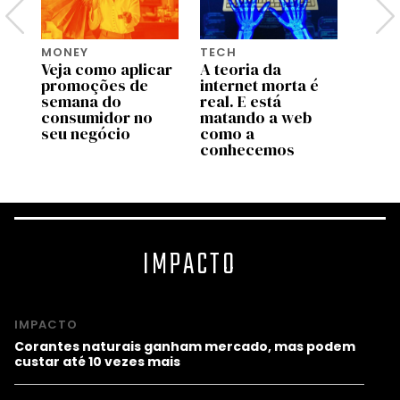
MONEY
TECH
CANNE
Veja como aplicar
A teoria da
7 ter
promoções de
internet morta é
criat
semana do
real. E está
Cann
consumidor no
matando a web
orien
seu negócio
como a
negó
conhecemos
IMPACTO
IMPACTO
Corantes naturais ganham mercado, mas podem
custar até 10 vezes mais