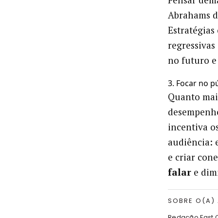
Abrahams de
Estratégias
regressivas
no futuro e 
3. Focar no p
Quanto mais
desempenho,
incentiva o
audiência: 
e criar con
falar
e dim
SOBRE O(A)
Redação Fast 