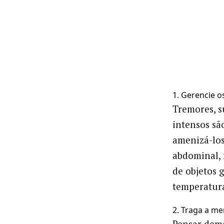
1. Gerencie o
Tremores, s
intensos sã
amenizá-los
abdominal, 
de objetos 
temperatura
2. Traga a me
Pensar dema