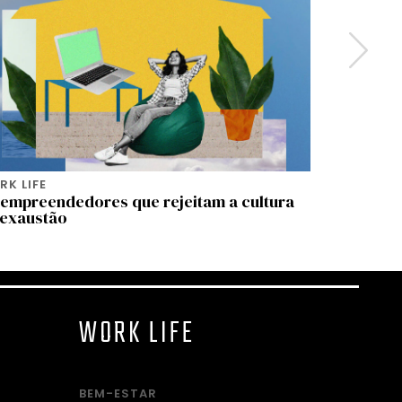
K LIFE
WORK LIFE
 empreendedores que rejeitam a cultura
Resiliênc
 exaustão
para evit
WORK LIFE
BEM-ESTAR