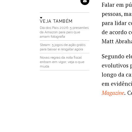
Falar em pú
pessoas, m
VEJA TAMBÉM
para lidar 
Dia dos Pais 2026: 5 presentes
de acordo c
da Amazon para pais que
amam fotografia
Matt Abrah
Steam: 5 jogos de ação grátis
para baixar e resgatar agora
Segundo ele
Novas regras da nota fiscal
entram em vigor; veja o que
evolutivos 
muda
longo da ca
em evidênci
Magazine
.
Co