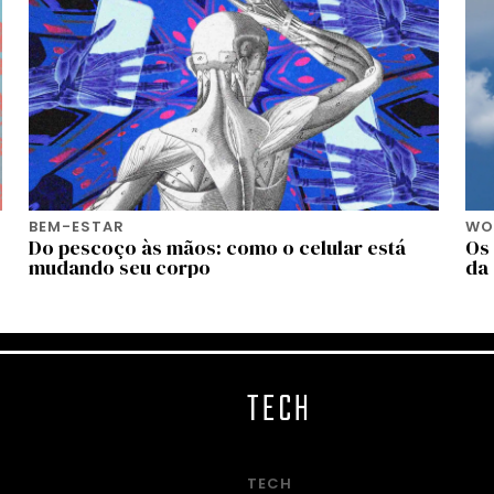
BEM-ESTAR
WOR
Do pescoço às mãos: como o celular está
Os
mudando seu corpo
da
TECH
TECH