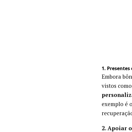
1. Presente
Embora bônu
vistos com
personali
exemplo é 
recuperação
2. Apoiar 