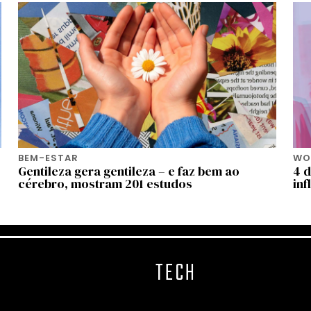
BEM-ESTAR
WOR
Gentileza gera gentileza – e faz bem ao
4 d
cérebro, mostram 201 estudos
inf
TECH