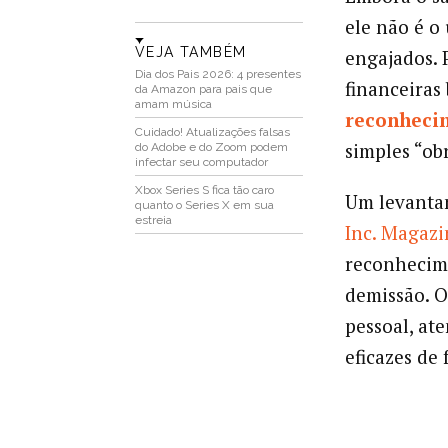
ele não é o
VEJA TAMBÉM
engajados. 
Dia dos Pais 2026: 4 presentes
financeiras 
da Amazon para pais que
amam música
reconheci
Cuidado! Atualizações falsas
simples “ob
do Adobe e do Zoom podem
infectar seu computador
Xbox Series S fica tão caro
Um levanta
quanto o Series X em sua
estreia
Inc. Magazi
reconhecim
demissão. O
pessoal, ate
eficazes de 