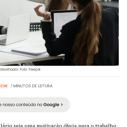
abalhador. Foto: Freepik
SCHI
1 MINUTOS DE LEITURA
lário seja uma motivação óbvia para o trabalho,