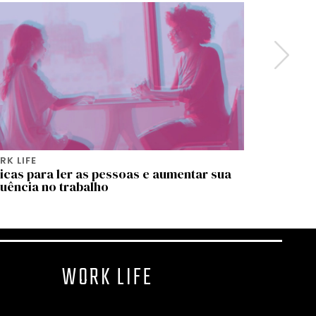
K LIFE
WORK LIFE
icas para ler as pessoas e aumentar sua
As três c
luência no trabalho
delas é s
WORK LIFE