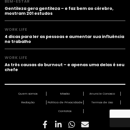
BEM-ESTAR
Gentileza gera gentileza – e faz bem ao cérebro,
mostram 201 estudos
WORK LIFE
4 dicas para ler as pessoas e aumentar sua influência
no trabalho
WORK LIFE
As três causas do burnout – e apenas uma delas é seu
chefe
Quem somos
Missão
Anuncie Conosco
Redação
Política de Privacidade
Termos de Uso
Contatos
Fast Company Brasil © 2026