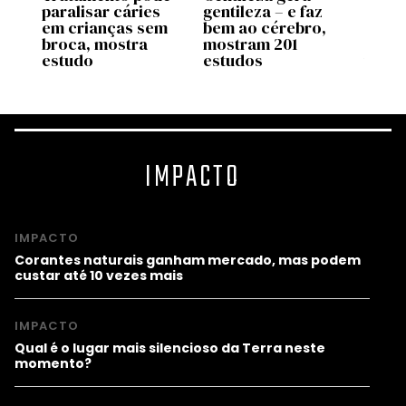
paralisar cáries
gentileza – e faz
pesso
seu
em crianças sem
bem ao cérebro,
aume
broca, mostra
mostram 201
influ
s
estudo
estudos
traba
IMPACTO
IMPACTO
Corantes naturais ganham mercado, mas podem
custar até 10 vezes mais
IMPACTO
Qual é o lugar mais silencioso da Terra neste
momento?