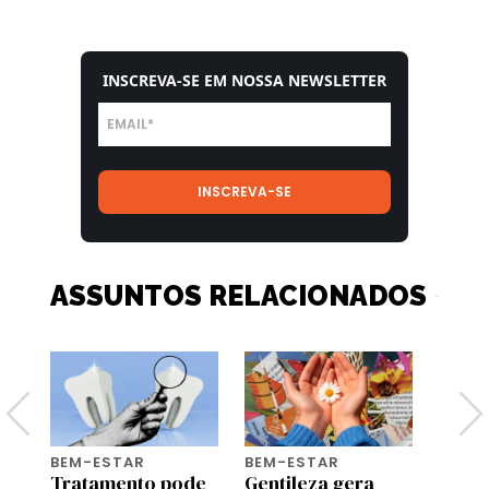
INSCREVA-SE EM NOSSA NEWSLETTER
ASSUNTOS RELACIONADOS
BEM-ESTAR
BEM-ESTAR
WORK 
u
Tratamento pode
Gentileza gera
4 dic