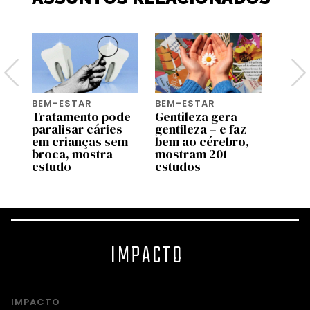
BEM-ESTAR
BEM-ESTAR
WORK 
u
Tratamento pode
Gentileza gera
4 dic
paralisar cáries
gentileza – e faz
pesso
seu
em crianças sem
bem ao cérebro,
aume
broca, mostra
mostram 201
influ
s
estudo
estudos
traba
IMPACTO
IMPACTO