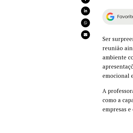
Ser surpre
reunião ai
ambiente co
apresentaçõ
emocional e
A professo
como a capa
empresas e 