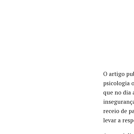
O artigo pu
psicologia 
que no dia 
insegurança
receio de p
levar a res