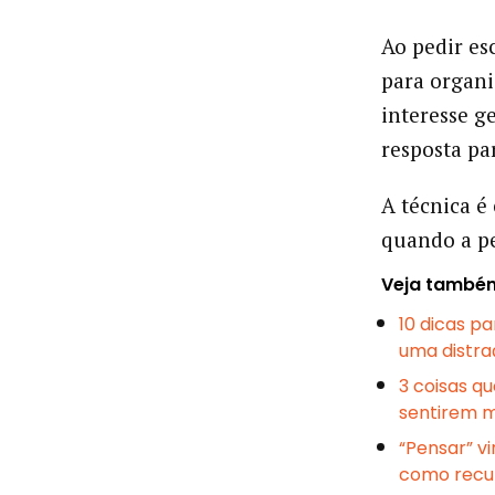
Ao pedir es
para organi
interesse g
resposta pa
A técnica é
quando a pe
Veja també
10 dicas p
uma distra
3 coisas qu
sentirem 
“Pensar” vi
como recu