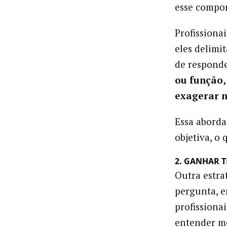
esse compor
Profissiona
eles delim
de respond
ou função
exagerar 
Essa aborda
objetiva, o
2. GANHAR 
Outra estra
pergunta, e
profission
entender me