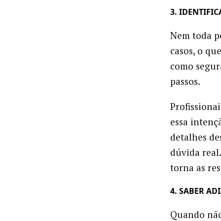
3. IDENTIFI
Nem toda p
casos, o qu
como segura
passos.
Profission
essa intenç
detalhes de
dúvida real
torna as res
4. SABER AD
Quando não 