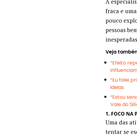
A especiali
fraca e uma
pouco explo
pessoas bem
inesperadas
Veja també
“Efeito re
influencia
“Eu falei 
ideias
“Estou sen
Vale do Silí
1. FOCO NA 
Uma das ati
tentar se e