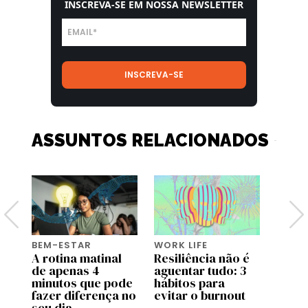
INSCREVA-SE EM NOSSA NEWSLETTER
ASSUNTOS RELACIONADOS
BEM-ESTAR
WORK LIFE
BEM-
A rotina matinal
Resiliência não é
O po
or
de apenas 4
aguentar tudo: 3
o bas
minutos que pode
hábitos para
fazer diferença no
evitar o burnout
seu dia