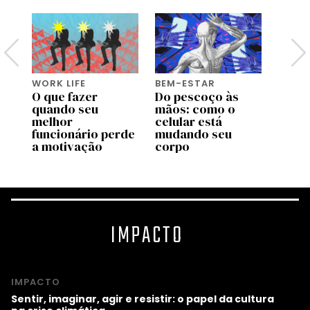
WORK LIFE
BEM-ESTAR
WORK 
O que fazer
Do pescoço às
Os
quando seu
mãos: como o
empr
melhor
celular está
que r
úde
funcionário perde
mudando seu
cultu
a motivação
corpo
exau
IMPACTO
IMPACTO
Sentir, imaginar, agir e resistir: o papel da cultura