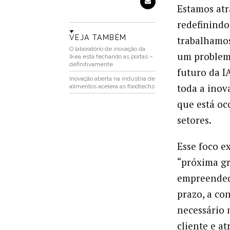
Estamos at
redefinind
VEJA TAMBÉM
trabalhamo
O laboratório de inovação da
um problema
Ikea está fechando as portas –
definitivamente
futuro da I
Inovação aberta na indústria de
toda a inov
alimentos acelera as foodtechs
que está oc
setores.
Esse foco ex
“próxima g
empreendedo
prazo, a co
necessário 
cliente e at