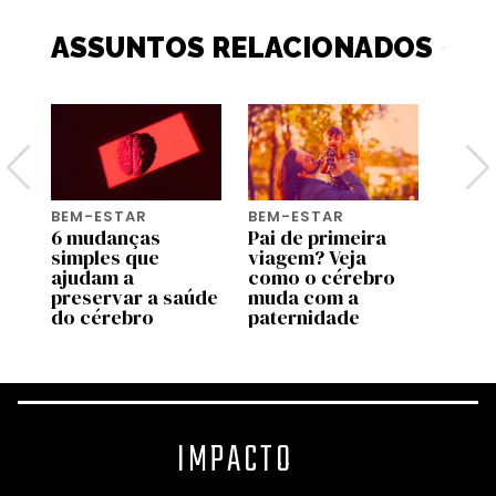
ASSUNTOS RELACIONADOS
BEM-ESTAR
BEM-ESTAR
BEM-
r
6 mudanças
Pai de primeira
Do p
r
simples que
viagem? Veja
mãos
o a
ajudam a
como o cérebro
celul
preservar a saúde
muda com a
muda
do cérebro
paternidade
corp
IMPACTO